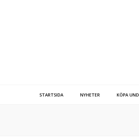
Stiltips
Kläder och skor
STARTSIDA
NYHETER
KÖPA UND