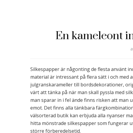
En kameleont i
Silkespapper är någonting de flesta använt in
material är intressant på flera sätt i och med a
julgranskarameller till bordsdekorationer, o
värt att tänka på när man skall pyssla med sil
man sparar in i fel ände finns risken att man u
emot. Det finns alla tänkbara färgkombination
välsorterad butik kan erbjuda alla nyanser man
hitta mönstrade silkespapper som fungerar u
större förberedelsetid.