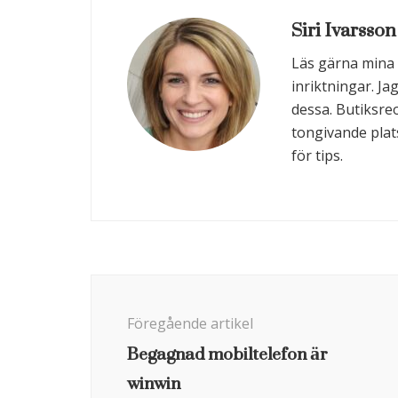
Siri Ivarsson
Läs gärna mina a
inriktningar. Ja
dessa. Butiksre
tongivande plats
för tips.
Inläggsnavigering
Föregående artikel
Begagnad mobiltelefon är
winwin