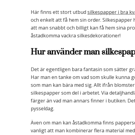
Här finns ett stort utbud
silkespapper i bra kv
och enkelt att få hem sin order. Silkespapper ha
att man snabbt och billigt kan få hem sina pro
åstadkomma vackra silkesdekorationer!
Hur använder man silkespa
Det är egentligen bara fantasin som sätter g
Har man en tanke om vad som skulle kunna gör
som man kan bära med sig. Allt ifrån blomster
silkespapper som del i arbetet. Via detaljhan
färger än vad man annars finner i butiken. De
pysseldag.
Även om man kan åstadkomma finns pappersde
vanligt att man kombinerar flera material med