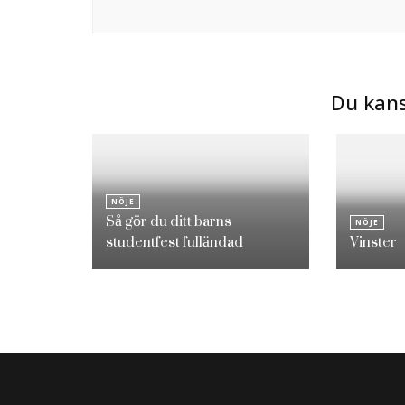
Du kans
NÖJE
Så gör du ditt barns
NÖJE
studentfest fulländad
Vinster