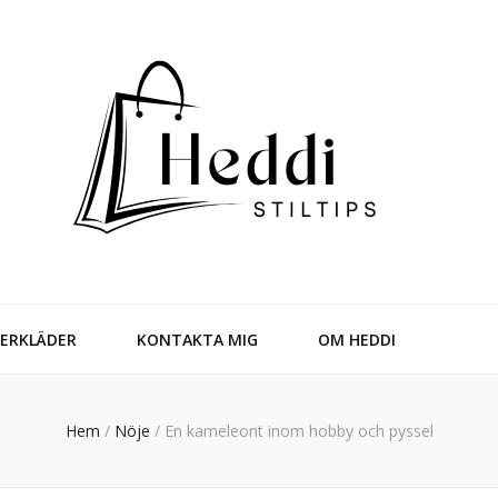
ERKLÄDER
KONTAKTA MIG
OM HEDDI
Hem
/
Nöje
/
En kameleont inom hobby och pyssel